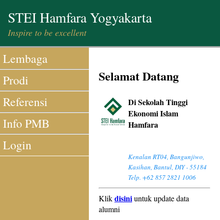
STEI Hamfara Yogyakarta
Inspire to be excellent
Lembaga
Selamat Datang
Prodi
Referensi
Di Sekolah Tinggi
Ekonomi Islam
Info PMB
Hamfara
Login
Kenalan RT04, Bangunjiwo,
Kasihan, Bantul, DIY - 55184
Telp. +62 857 2821 1006
disini
Klik
untuk update data
alumni